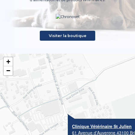
Visiter la boutique
+
−
Clinique Vétérinaire St Julien
61 Avenue d'Auvergne 43100 Br