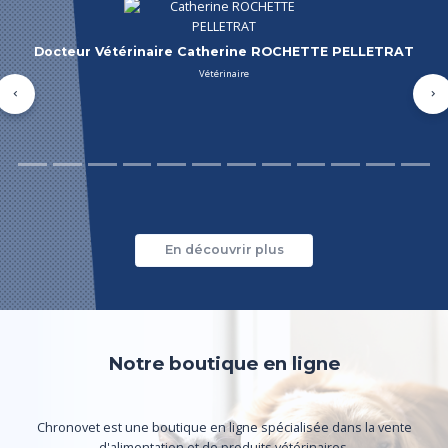
Docteur Vétérinaire Olivier PELLETRAT
Précédent
Su
En découvrir plus
Notre boutique en ligne
Chronovet est une boutique en ligne spécialisée dans la vente
d'alimentation et de produits vétérinaires.